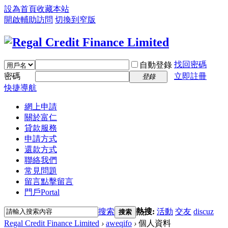
設為首頁
收藏本站
開啟輔助訪問
切換到窄版
找回密碼
自動登錄
密碼
立即註冊
登錄
快捷導航
網上申請
關於富仁
貸款服務
申請方式
還款方式
聯絡我們
常見問題
留言
點擊留言
門戶
Portal
搜索
熱搜:
活動
交友
discuz
搜索
Regal Credit Finance Limited
›
aweqifo
›
個人資料