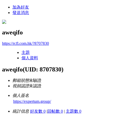
加為好友
發送消息
aweqifo
https://rcfl.com.hk/?8707830
主題
個人資料
aweqifo
(UID: 8707830)
郵箱狀態
未驗證
視頻認證
未認證
個人簽名
https://expertum.group/
統計信息
好友數 0
|
回帖數 0
|
主題數 0