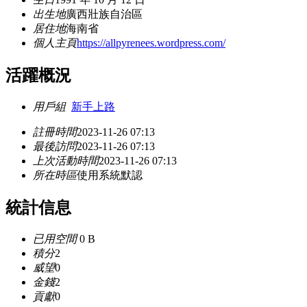
出生地
廣西壯族自治區
居住地
海南省
個人主頁
https://allpyrenees.wordpress.com/
活躍概況
用戶組
新手上路
註冊時間
2023-11-26 07:13
最後訪問
2023-11-26 07:13
上次活動時間
2023-11-26 07:13
所在時區
使用系統默認
統計信息
已用空間
0 B
積分
2
威望
0
金錢
2
貢獻
0