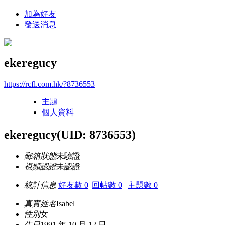
加為好友
發送消息
ekeregucy
https://rcfl.com.hk/?8736553
主題
個人資料
ekeregucy
(UID: 8736553)
郵箱狀態
未驗證
視頻認證
未認證
統計信息
好友數 0
|
回帖數 0
|
主題數 0
真實姓名
Isabel
性別
女
生日
1991 年 10 月 12 日