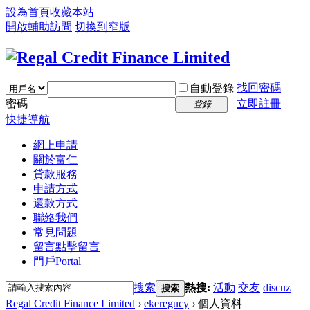
設為首頁
收藏本站
開啟輔助訪問
切換到窄版
找回密碼
自動登錄
密碼
立即註冊
登錄
快捷導航
網上申請
關於富仁
貸款服務
申請方式
還款方式
聯絡我們
常見問題
留言
點擊留言
門戶
Portal
搜索
熱搜:
活動
交友
discuz
搜索
Regal Credit Finance Limited
›
ekeregucy
›
個人資料